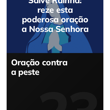
Salve Rainha:
reze esta
poderosa oração
a Nossa Senhora
Oração contra
a peste