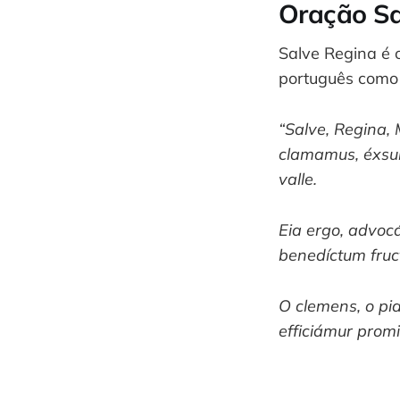
Oração Sa
Salve Regina é 
português com
“Salve, Regina, 
clamamus, éxsule
valle.
Eia ergo, advocá
benedíctum fruct
O clemens, o pia
efficiámur promi