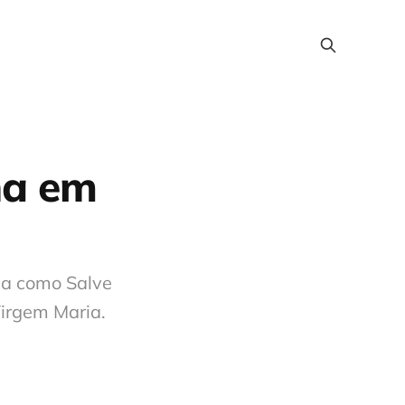
ha em
da como Salve
Virgem Maria.