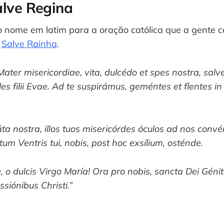
lve Regina
o nome em latim para a oração católica que a gente
o
Salve Rainha
.
Mater misericordiae, vita, dulcédo et spes nostra, salv
s filii Evae. Ad te suspirámus, geméntes et flentes i
ta nostra, illos tuos misericórdes óculos ad nos convé
um Ventris tui, nobis, post hoc exsílium, osténde.
, o dulcis Virgo María! Ora pro nobis, sancta Dei Génitr
ssiónibus Christi.”