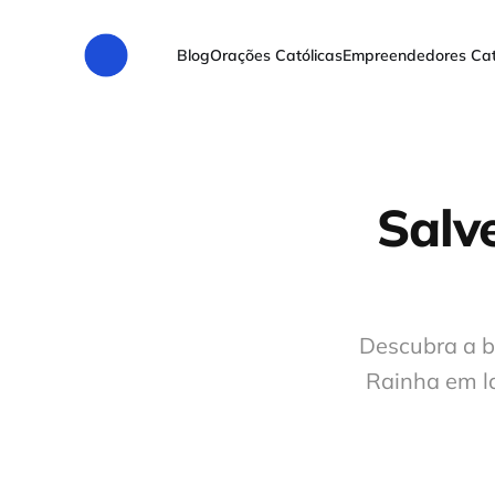
Blog
Orações Católicas
Empreendedores Cat
Salv
Descubra a b
Rainha em la