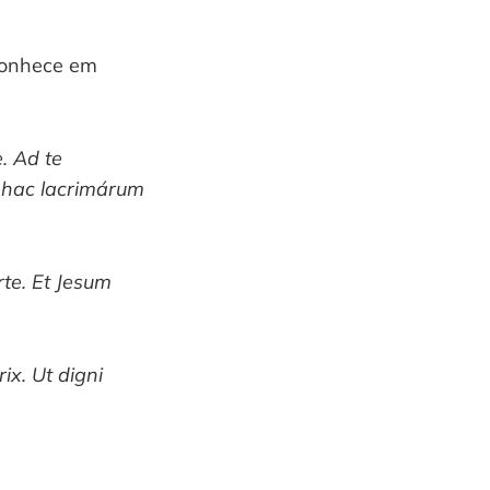
 conhece em
e. Ad te
n hac lacrimárum
rte. Et Jesum
ix. Ut digni