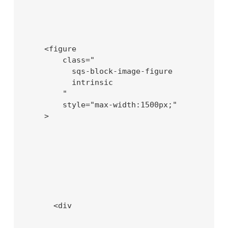
    <figure

        class="

          sqs-block-image-figure

          intrinsic

        "

        style="max-width:1500px;"

    >

      <div
