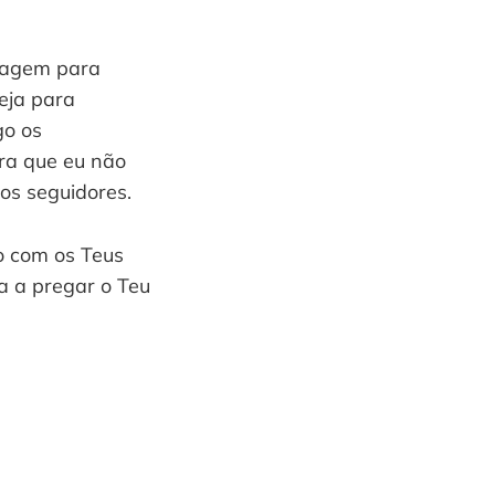
oragem para
eja para
go os
ra que eu não
os seguidores.
lo com os Teus
ha a pregar o Teu