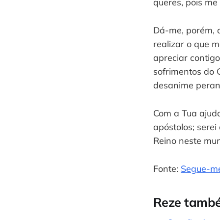
queres, pois me 
Dá-me, porém, a
realizar o que 
apreciar contigo
sofrimentos do 
desanime perant
Com a Tua ajuda
apóstolos; serei
Reino neste mu
Fonte:
Segue-m
Reze tamb