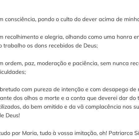
m consciência, pondo o culto do dever acima de minha
m recolhimento e alegria, olhando como uma honra 
o trabalho os dons recebidos de Deus;
m ordem, paz, moderação e paciência, sem nunca rec
iculdades;
sobretudo com pureza de intenção e com desapego d
ante dos olhos a morte e a conta que deverei dar do 
tilizados, do bem omitido e da vã complacência nos su
de Deus!
tudo por Maria, tudo à vossa imitação, oh! Patriarca S