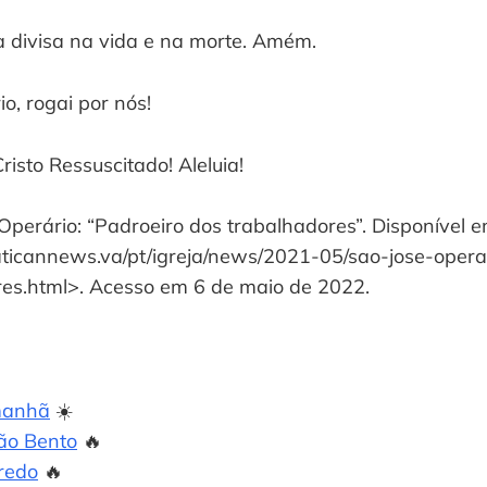
a divisa na vida e na morte. Amém.
o, rogai por nós!
isto Ressuscitado! Aleluia!
Operário: “Padroeiro dos trabalhadores”. Disponível 
ticannews.va/pt/igreja/news/2021-05/sao-jose-opera
es.html>. Acesso em 6 de maio de 2022.
manhã
☀️
ão Bento
🔥
redo
🔥