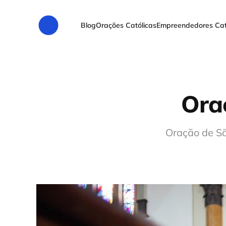
Blog
Orações Católicas
Empreendedores Cat
Ora
Oração de Sã