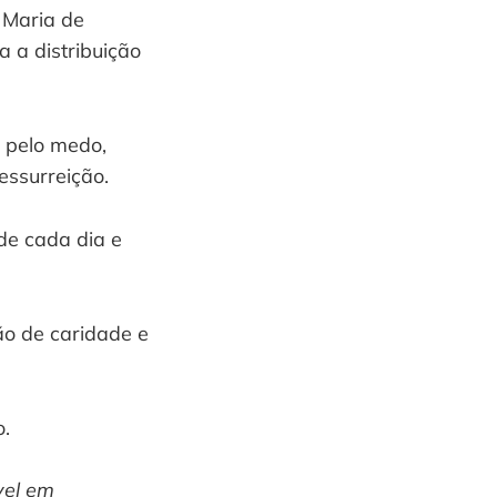
 Maria de
 a distribuição
, pelo medo,
essurreição.
de cada dia e
ão de caridade e
o.
vel em