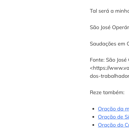
Tal será a minh
São José Operári
Saudações em Cr
Fonte: São José 
<https://www.va
dos-trabalhador
Reze também:
Oração da 
Oração de S
Oração do C