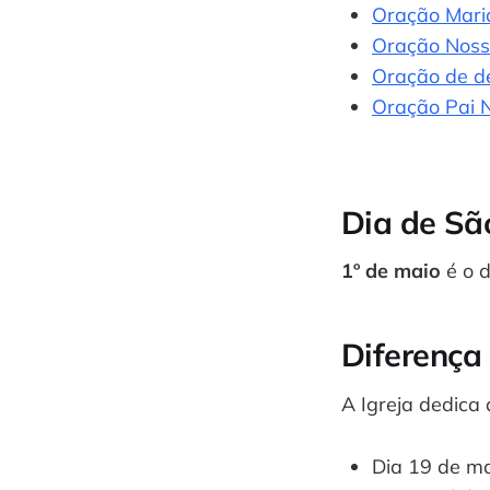
Oração Mari
Oração Noss
Oração de d
Oração Pai 
Dia de Sã
1º de maio
é o d
Diferença
A Igreja dedica 
Dia 19 de ma