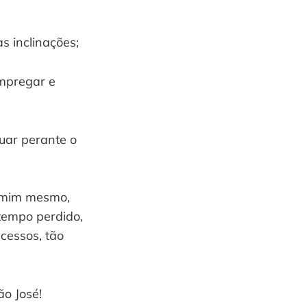
s inclinações;
empregar e
uar perante o
e mim mesmo,
tempo perdido,
cessos, tão
ão José!