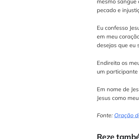
mesmo sangue de
pecado e injusti
Eu confesso Jes
em meu coração 
desejas que eu s
Endireita os me
um participante
Em nome de Jesu
Jesus como meu
Fonte:
Oração d
Reze tamb