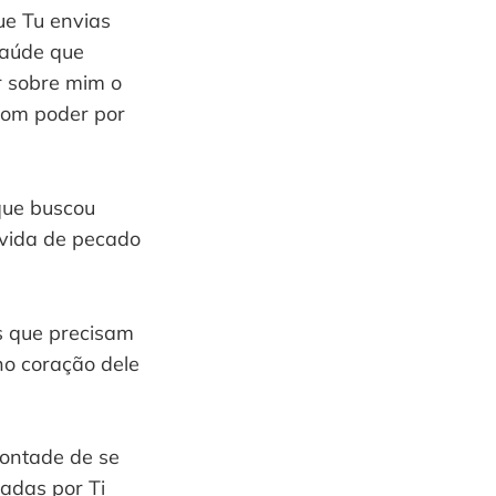
ue Tu envias
saúde que
r sobre mim o
com poder por
que buscou
 vida de pecado
as que precisam
no coração dele
vontade de se
adas por Ti