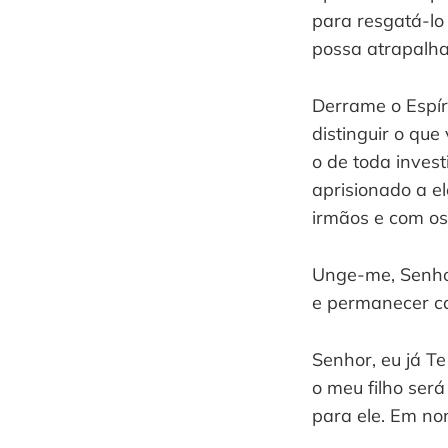
para resgatá-lo
possa atrapalha
Derrame o Espír
distinguir o que
o de toda inves
aprisionado a el
irmãos e com os
Unge-me, Senhor
e permanecer c
Senhor, eu já T
o meu filho ser
para ele. Em n