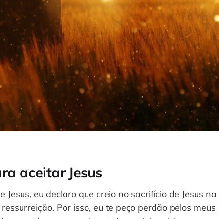
ra aceitar Jesus
 Jesus, eu declaro que creio no sacrifício de Jesus n
 ressurreição. Por isso, eu te peço perdão pelos meus