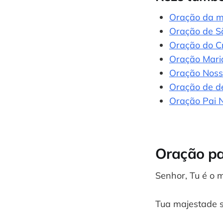
Oração da 
Oração de S
Oração do C
Oração Mari
Oração Noss
Oração de d
Oração Pai 
Oração par
Senhor, Tu é o 
Tua majestade 