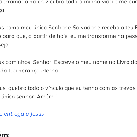
rramado na cruz cubra toda a minha vida e me puri
ça.
us como meu único Senhor e Salvador e recebo o teu E
para que, a partir de hoje, eu me transforme na pes
eja.
us caminhos, Senhor. Escreve o meu nome no Livro da
 da tua herança eterna.
s, quebro todo o vínculo que eu tenho com as trevas 
 único senhor. Amém.”
e entrega a Jesus
ém: