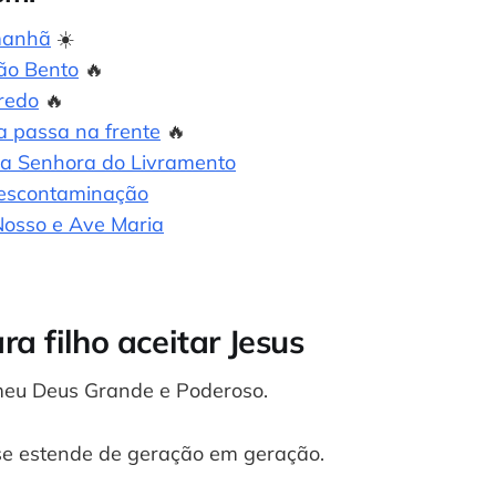
manhã
☀️
ão Bento
🔥
redo
🔥
a passa na frente
🔥
a Senhora do Livramento
escontaminação
Nosso e Ave Maria
a filho aceitar Jesus
meu Deus Grande e Poderoso.
se estende de geração em geração.