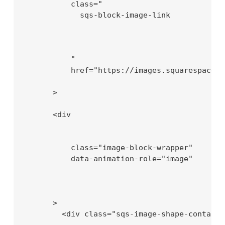
          class="

            sqs-block-image-link

          "

          href="https://images.squarespace-c
      >

      <div

          class="image-block-wrapper"

          data-animation-role="image"

      >

        <div class="sqs-image-shape-containe