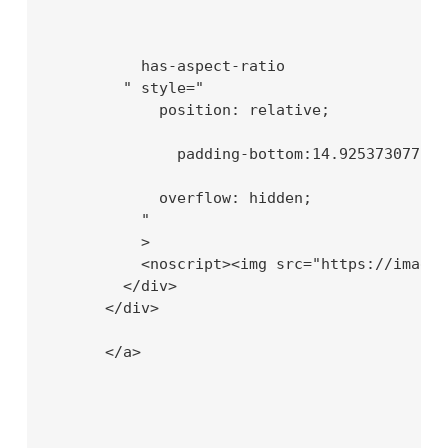
          has-aspect-ratio

        " style="

            position: relative;

              padding-bottom:14.9253730773925
            overflow: hidden;

          "

          >

          <noscript><img src="https://images
        </div>

      </div>

      </a>
