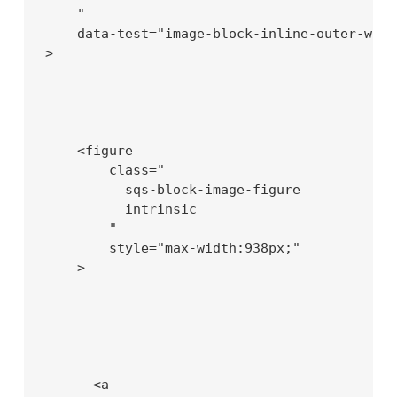
    "

    data-test="image-block-inline-outer-wrapp
>

    <figure

        class="

          sqs-block-image-figure

          intrinsic

        "

        style="max-width:938px;"

    >

      <a
