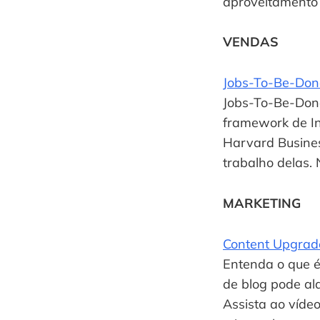
aproveitamento 
VENDAS
Jobs-To-Be-Done
Jobs-To-Be-Done
framework de In
Harvard Busines
trabalho delas. 
MARKETING
Content Upgrade
Entenda o que é
de blog pode ala
Assista ao víde