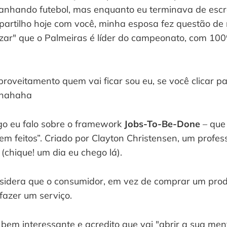
nhando futebol, mas enquanto eu terminava de escre
partilho hoje com você, minha esposa fez questão de
izar" que o Palmeiras é líder do campeonato, com 100
.
veitamento quem vai ficar sou eu, se você clicar par
. hahaha
go eu falo sobre o framework 
Jobs-To-Be-Done
 – que
em feitos”. Criado por Clayton Christensen, um profes
(chique! um dia eu chego lá).
sidera que o consumidor, em vez de comprar um produt
fazer um serviço.
bem interessante e acredito que vai "abrir a sua men