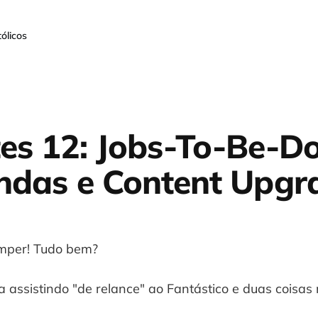
ólicos
es 12: Jobs-To-Be-D
ndas e Content Upgr
mper! Tudo bem?
 assistindo "de relance" ao Fantástico e duas coisa