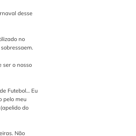
rnaval desse 
lizado no 
e sobressaem.
 ser o nosso 
 Futebol... Eu 
o pelo meu 
 (apelido do 
iras. Não 