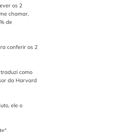
ver os 2 
 me chamar, 
% de 
a conferir os 2 
 traduzi como 
sor da Harvard 
o, ele o 
te".