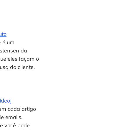
uto
 é um 
stensen da 
ue eles façam o 
usa do cliente.
ídeo]
m cada artigo 
e emails. 
e você pode 