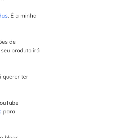
das
. É a minha 
es de 
seu produto irá 
 querer ter 
ouTube 
s
 para 
e blogs.