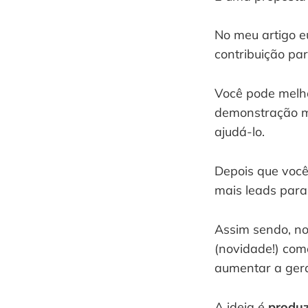
No meu artigo e
contribuição par
Você pode melho
demonstração ma
ajudá-lo.
Depois que você 
mais leads para 
Assim sendo, no
(novidade!) com
aumentar a gera
A ideia é 
produz