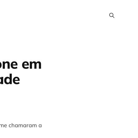
one em
ade
s me chamaram a 