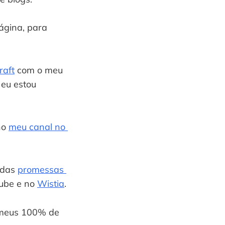
ágina, para 
raft
 com o meu 
eu estou 
o 
meu canal no 
das 
promessas 
ube e no 
Wistia
.
 meus 100% de 