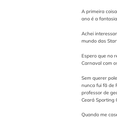
A primeira cois
ano é a fantasia
Achei interessan
mundo das Start
Espero que no r
Carnaval com os
Sem querer pole
nunca fui fã de 
professor de ge
Ceará Sporting C
Quando me casei