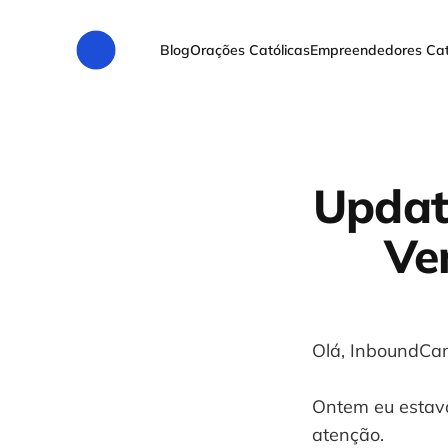
Blog
Orações Católicas
Empreendedores Cat
Updat
Ve
Olá, InboundCa
Ontem eu estava
atenção.